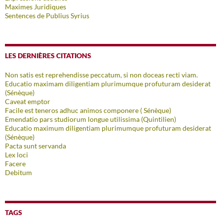
Maximes Juridiques
Sentences de Publius Syrius
LES DERNIÈRES CITATIONS
Non satis est reprehendisse peccatum, si non doceas recti viam.
Educatio maximam diligentiam plurimumque profuturam desiderat
(Sénèque)
Caveat emptor
Facile est teneros adhuc animos componere ( Sénèque)
Emendatio pars studiorum longue utilissima (Quintilien)
Educatio maximum diligentiam plurimumque profuturam desiderat
(Sénèque)
Pacta sunt servanda
Lex loci
Facere
Debitum
TAGS