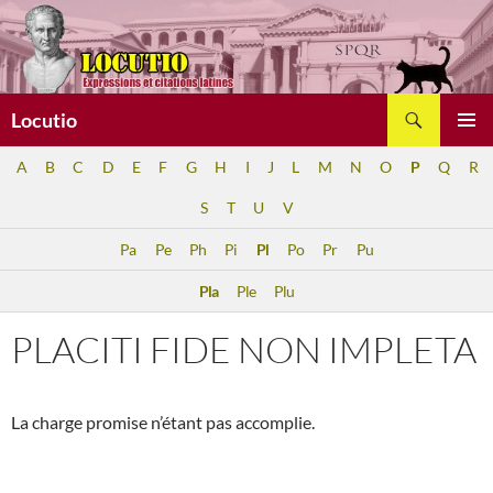
Aller
au
contenu
Recherche
Locutio
MENU
A
B
C
D
E
F
G
H
I
J
L
M
N
O
P
Q
R
PRINCI
S
T
U
V
Pa
Pe
Ph
Pi
Pl
Po
Pr
Pu
Pla
Ple
Plu
PLACITI FIDE NON IMPLETA
La charge promise n’étant pas accomplie.