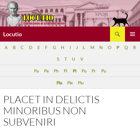
Aller
au
contenu
Recherche
Locutio
MENU
A
B
C
D
E
F
G
H
I
J
L
M
N
O
P
Q
R
PRINCI
S
T
U
V
Pa
Pe
Ph
Pi
Pl
Po
Pr
Pu
Pla
Ple
Plu
PLACET IN DELICTIS
MINORIBUS NON
SUBVENIRI