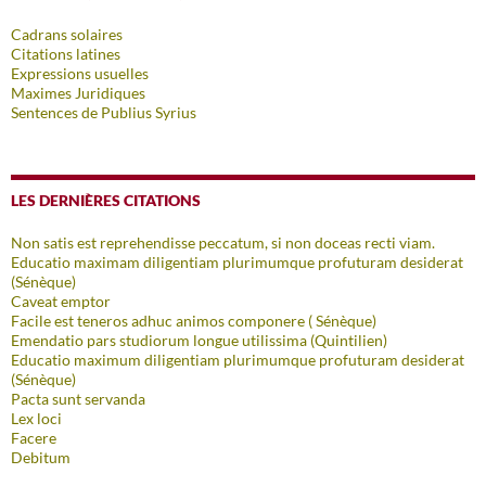
Cadrans solaires
Citations latines
Expressions usuelles
Maximes Juridiques
Sentences de Publius Syrius
LES DERNIÈRES CITATIONS
Non satis est reprehendisse peccatum, si non doceas recti viam.
Educatio maximam diligentiam plurimumque profuturam desiderat
(Sénèque)
Caveat emptor
Facile est teneros adhuc animos componere ( Sénèque)
Emendatio pars studiorum longue utilissima (Quintilien)
Educatio maximum diligentiam plurimumque profuturam desiderat
(Sénèque)
Pacta sunt servanda
Lex loci
Facere
Debitum