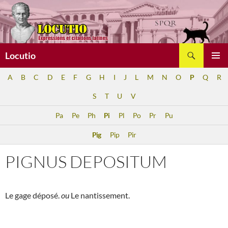
Aller
au
contenu
Recherche
Locutio
MENU
A
B
C
D
E
F
G
H
I
J
L
M
N
O
P
Q
R
PRINCI
S
T
U
V
Pa
Pe
Ph
Pi
Pl
Po
Pr
Pu
Pig
Pip
Pir
PIGNUS DEPOSITUM
Le gage déposé.
ou
Le nantissement.