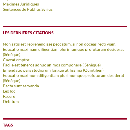
Maximes Juridiques
Sentences de Publius Syrius
LES DERNIÈRES CITATIONS
Non satis est reprehendisse peccatum, si non doceas recti viam.
Educatio maximam diligentiam plurimumque profuturam desiderat
(Sénèque)
Caveat emptor
Facile est teneros adhuc animos componere ( Sénèque)
Emendatio pars studiorum longue utilissima (Quintilien)
Educatio maximum diligentiam plurimumque profuturam desiderat
(Sénèque)
Pacta sunt servanda
Lex loci
Facere
Debitum
TAGS