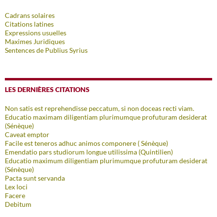
Cadrans solaires
Citations latines
Expressions usuelles
Maximes Juridiques
Sentences de Publius Syrius
LES DERNIÈRES CITATIONS
Non satis est reprehendisse peccatum, si non doceas recti viam.
Educatio maximam diligentiam plurimumque profuturam desiderat
(Sénèque)
Caveat emptor
Facile est teneros adhuc animos componere ( Sénèque)
Emendatio pars studiorum longue utilissima (Quintilien)
Educatio maximum diligentiam plurimumque profuturam desiderat
(Sénèque)
Pacta sunt servanda
Lex loci
Facere
Debitum