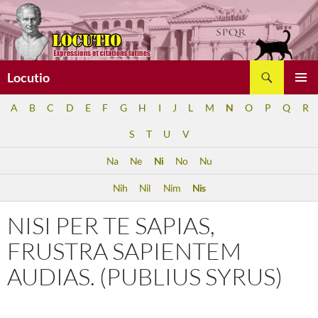
Aller
au
contenu
Recherche
Locutio
MENU
A
B
C
D
E
F
G
H
I
J
L
M
N
O
P
Q
R
PRINCI
S
T
U
V
Na
Ne
Ni
No
Nu
Nih
Nil
Nim
Nis
NISI PER TE SAPIAS,
FRUSTRA SAPIENTEM
AUDIAS. (PUBLIUS SYRUS)