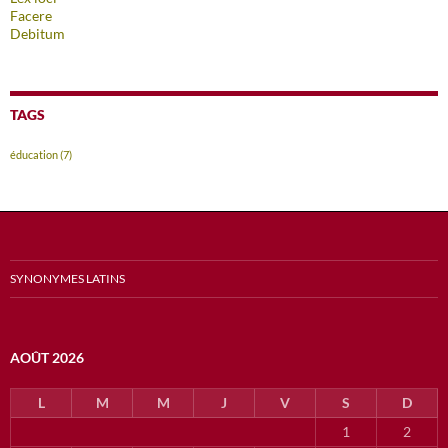
Facere
Debitum
TAGS
éducation
(7)
SYNONYMES LATINS
AOÛT 2026
L
M
M
J
V
S
D
1
2