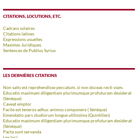
CITATIONS, LOCUTIONS, ETC.
Cadrans solaires
Citations latines
Expressions usuelles
Maximes Juridiques
Sentences de Publius Syrius
LES DERNIÈRES CITATIONS
Non satis est reprehendisse peccatum, si non doceas recti viam.
Educatio maximam diligentiam plurimumque profuturam desiderat
(Sénèque)
Caveat emptor
Facile est teneros adhuc animos componere ( Sénèque)
Emendatio pars studiorum longue utilissima (Quintilien)
Educatio maximum diligentiam plurimumque profuturam desiderat
(Sénèque)
Pacta sunt servanda
Lex loci