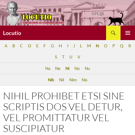
Aller
au
contenu
Recherche
Locutio
MENU
A
B
C
D
E
F
G
H
I
J
L
M
N
O
P
Q
R
PRINCI
S
T
U
V
Na
Ne
Ni
No
Nu
Nih
Nil
Nim
Nis
NIHIL PROHIBET ETSI SINE
SCRIPTIS DOS VEL DETUR,
VEL PROMITTATUR VEL
SUSCIPIATUR