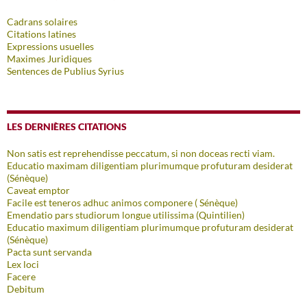
Cadrans solaires
Citations latines
Expressions usuelles
Maximes Juridiques
Sentences de Publius Syrius
LES DERNIÈRES CITATIONS
Non satis est reprehendisse peccatum, si non doceas recti viam.
Educatio maximam diligentiam plurimumque profuturam desiderat
(Sénèque)
Caveat emptor
Facile est teneros adhuc animos componere ( Sénèque)
Emendatio pars studiorum longue utilissima (Quintilien)
Educatio maximum diligentiam plurimumque profuturam desiderat
(Sénèque)
Pacta sunt servanda
Lex loci
Facere
Debitum