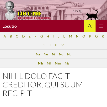
Aller
au
contenu
Recherche
Locutio
MENU
A
B
C
D
E
F
G
H
I
J
L
M
N
O
P
Q
R
PRINCI
S
T
U
V
Na
Ne
Ni
No
Nu
Nih
Nil
Nim
Nis
NIHIL DOLO FACIT
CREDITOR, QUI SUUM
RECIPIT