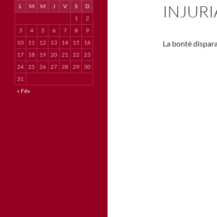
INJURI
L
M
M
J
V
S
D
1
2
3
4
5
6
7
8
9
10
11
12
13
14
15
16
La bonté disparaî
17
18
19
20
21
22
23
24
25
26
27
28
29
30
31
« Fév