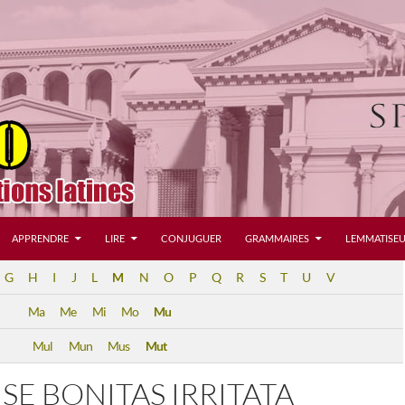
APPRENDRE
LIRE
CONJUGUER
GRAMMAIRES
LEMMATISEU
G
H
I
J
L
M
N
O
P
Q
R
S
T
U
V
Ma
Me
Mi
Mo
Mu
Mul
Mun
Mus
Mut
SE BONITAS IRRITATA