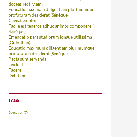
doceas recti viam.
Educatio maximam diligentiam plurimumque
profuturam desiderat (Sénèque)
Caveat emptor
Facile est teneros adhuc animos componere (
Sénèque)
Emendatio pars studiorum longue utilissima
(Quintilien)
Educatio maximum diligentiam plurimumque
profuturam desiderat (Sénèque)
Pacta sunt servanda
Lex loci
Facere
Debitum
TAGS
éducation
(7)