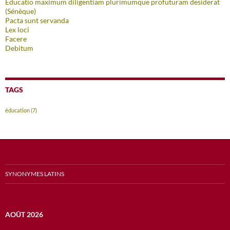
Educatio maximum diligentiam plurimumque profuturam desiderat
(Sénèque)
Pacta sunt servanda
Lex loci
Facere
Debitum
TAGS
éducation
(7)
SYNONYMES LATINS
AOÛT 2026