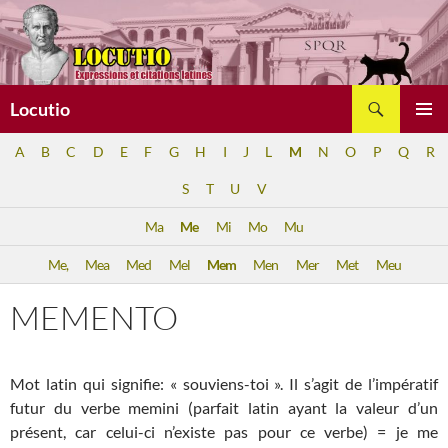
Aller
au
contenu
Recherche
Locutio
MENU
A
B
C
D
E
F
G
H
I
J
L
M
N
O
P
Q
R
PRINCI
S
T
U
V
Ma
Me
Mi
Mo
Mu
Me,
Mea
Med
Mel
Mem
Men
Mer
Met
Meu
MEMENTO
Mot latin qui signifie: « souviens-toi ». Il s’agit de l’impératif
futur du verbe memini (parfait latin ayant la valeur d’un
présent, car celui-ci n’existe pas pour ce verbe) = je me