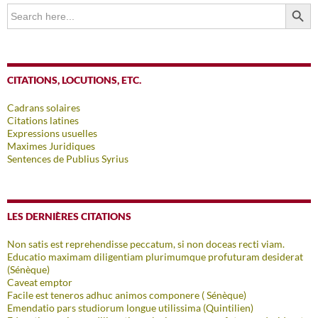
SEARCH BUTTO
Search
for:
CITATIONS, LOCUTIONS, ETC.
Cadrans solaires
Citations latines
Expressions usuelles
Maximes Juridiques
Sentences de Publius Syrius
LES DERNIÈRES CITATIONS
Non satis est reprehendisse peccatum, si non doceas recti viam.
Educatio maximam diligentiam plurimumque profuturam desiderat
(Sénèque)
Caveat emptor
Facile est teneros adhuc animos componere ( Sénèque)
Emendatio pars studiorum longue utilissima (Quintilien)