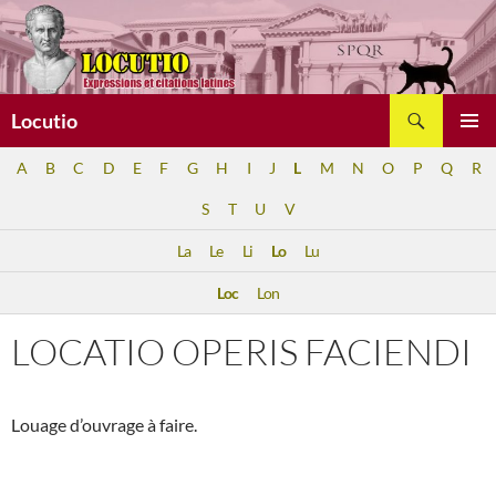
Aller
au
contenu
Recherche
Locutio
MENU
A
B
C
D
E
F
G
H
I
J
L
M
N
O
P
Q
R
PRINCI
S
T
U
V
La
Le
Li
Lo
Lu
Loc
Lon
LOCATIO OPERIS FACIENDI
Louage d’ouvrage à faire.