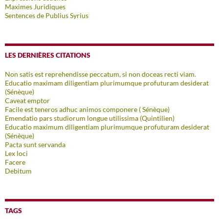
Maximes Juridiques
Sentences de Publius Syrius
LES DERNIÈRES CITATIONS
Non satis est reprehendisse peccatum, si non doceas recti viam.
Educatio maximam diligentiam plurimumque profuturam desiderat
(Sénèque)
Caveat emptor
Facile est teneros adhuc animos componere ( Sénèque)
Emendatio pars studiorum longue utilissima (Quintilien)
Educatio maximum diligentiam plurimumque profuturam desiderat
(Sénèque)
Pacta sunt servanda
Lex loci
Facere
Debitum
TAGS