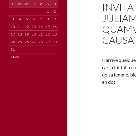
INVITA
L
M
M
J
V
S
D
1
2
JULIAM
3
4
5
6
7
8
9
QUAMVI
10
11
12
13
14
15
16
17
18
19
20
21
22
23
CAUSA
24
25
26
27
28
29
30
31
« Fév
Il arrive quelque
car la loi Julia 
de sa femme, bien
en dot.