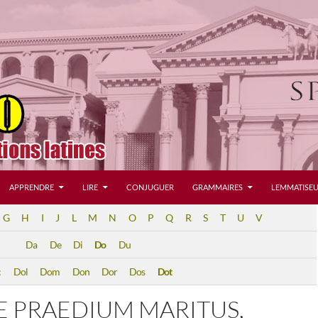
APPRENDRE
LIRE
CONJUGUER
GRAMMAIRES
LEMMATISEU
G
H
I
J
L
M
N
O
P
Q
R
S
T
U
V
Da
De
Di
Do
Du
c
Dol
Dom
Don
Dor
Dos
Dot
E PRAEDIUM MARITUS,