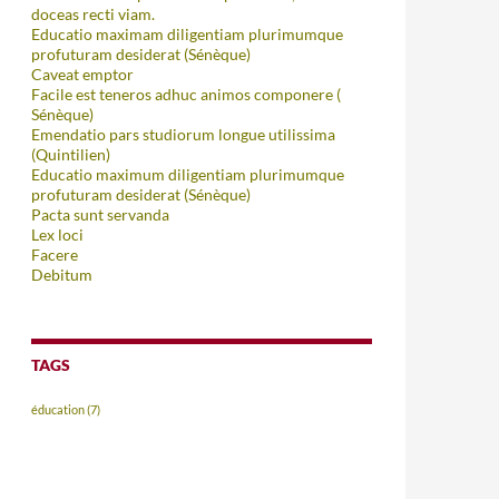
doceas recti viam.
Educatio maximam diligentiam plurimumque
profuturam desiderat (Sénèque)
Caveat emptor
Facile est teneros adhuc animos componere (
Sénèque)
Emendatio pars studiorum longue utilissima
(Quintilien)
Educatio maximum diligentiam plurimumque
profuturam desiderat (Sénèque)
Pacta sunt servanda
Lex loci
Facere
Debitum
TAGS
éducation
(7)