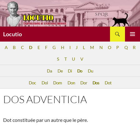
Aller
au
contenu
Recherche
Locutio
MENU
A
B
C
D
E
F
G
H
I
J
L
M
N
O
P
Q
R
PRINCI
S
T
U
V
Da
De
Di
Do
Du
Doc
Dol
Dom
Don
Dor
Dos
Dot
DOS ADVENTICIA
Dot constituée par un autre que le père.