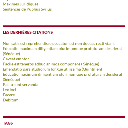
Maximes Juridiques
Sentences de Publius Syrius
LES DERNIÈRES CITATIONS
Non satis est reprehendisse peccatum, si non doceas recti viam.
Educatio maximam diligentiam plurimumque profuturam desiderat
(Sénèque)
Caveat emptor
Facile est teneros adhuc animos componere ( Sénèque)
Emendatio pars studiorum longue utilissima (Quintilien)
Educatio maximum diligentiam plurimumque profuturam desiderat
(Sénèque)
Pacta sunt servanda
Lex loci
Facere
Debitum
TAGS