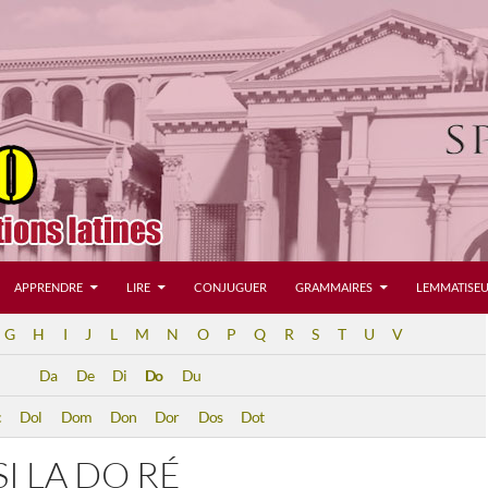
APPRENDRE
LIRE
CONJUGUER
GRAMMAIRES
LEMMATISEU
G
H
I
J
L
M
N
O
P
Q
R
S
T
U
V
Da
De
Di
Do
Du
c
Dol
Dom
Don
Dor
Dos
Dot
SI LA DO RÉ