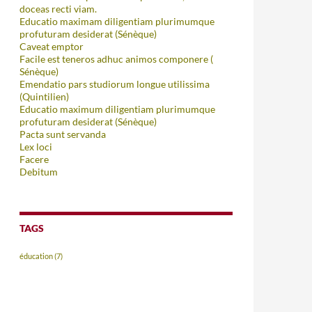
doceas recti viam.
Educatio maximam diligentiam plurimumque
profuturam desiderat (Sénèque)
Caveat emptor
Facile est teneros adhuc animos componere (
Sénèque)
Emendatio pars studiorum longue utilissima
(Quintilien)
Educatio maximum diligentiam plurimumque
profuturam desiderat (Sénèque)
Pacta sunt servanda
Lex loci
Facere
Debitum
TAGS
éducation
(7)