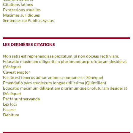
Citations latines
Expressions usuelles
Maximes Juridiques
Sentences de Publius Syrius
LES DERNIÈRES CITATIONS
Non satis est reprehendisse peccatum, si non doceas recti viam.
Educatio maximam diligentiam plurimumque profuturam desiderat
(Sénèque)
Caveat emptor
Facile est teneros adhuc animos componere ( Sénèque)
Emendatio pars studiorum longue utilissima (Quintilien)
Educatio maximum diligentiam plurimumque profuturam desiderat
(Sénèque)
Pacta sunt servanda
Lex loci
Facere
Debitum