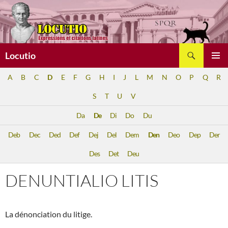
Aller
au
contenu
Recherche
Locutio
MENU
A
B
C
D
E
F
G
H
I
J
L
M
N
O
P
Q
R
PRINCI
S
T
U
V
Da
De
Di
Do
Du
Deb
Dec
Ded
Def
Dej
Del
Dem
Den
Deo
Dep
Der
Des
Det
Deu
DENUNTIALIO LITIS
La dénonciation du litige.