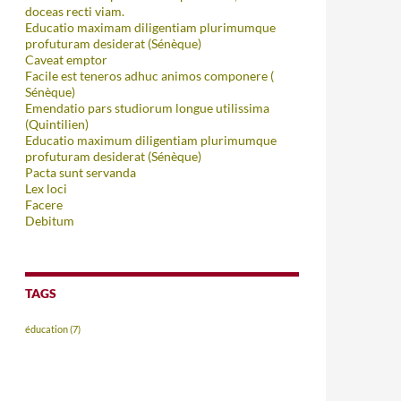
doceas recti viam.
Educatio maximam diligentiam plurimumque
profuturam desiderat (Sénèque)
Caveat emptor
Facile est teneros adhuc animos componere (
Sénèque)
Emendatio pars studiorum longue utilissima
(Quintilien)
Educatio maximum diligentiam plurimumque
profuturam desiderat (Sénèque)
Pacta sunt servanda
Lex loci
Facere
Debitum
TAGS
éducation
(7)