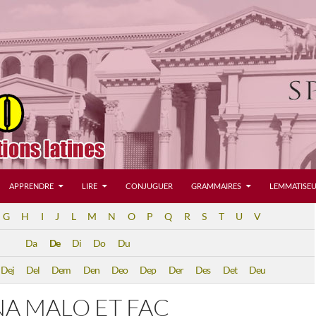
APPRENDRE
LIRE
CONJUGUER
GRAMMAIRES
LEMMATISEU
G
H
I
J
L
M
N
O
P
Q
R
S
T
U
V
Da
De
Di
Do
Du
Dej
Del
Dem
Den
Deo
Dep
Der
Des
Det
Deu
A MALO ET FAC