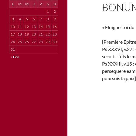
BONU
L
M
M
J
V
S
D
1
2
3
4
5
6
7
8
9
10
11
12
13
14
15
16
« Eloigne-toi du m
17
18
19
20
21
22
23
[Première Epitre 
24
25
26
27
28
29
30
Ps XXXVI, v.27 :
31
seculi – fuis le 
« Fév
Ps XXXIII, v.15 
persequere eam –
poursuis la paix]