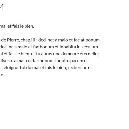
M
al et fais le bien.
de Pierre, chap.III : declinet a malo et faciat bonum ;
 declina a malo et fac bonum et inhabita in seculum
mal et fais le bien, et tu auras une demeure éternelle ;
: diverte a malo et fac bonum, inquire pacem et
 éloigne-toi du mal et fais le bien, recherche et
 »