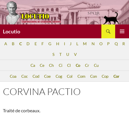
Aller
au
contenu
Recherche
Locutio
MENU
A
B
C
D
E
F
G
H
I
J
L
M
N
O
P
Q
R
PRINCI
S
T
U
V
Ca
Ce
Ch
Ci
Cl
Co
Cr
Cu
Coa
Coc
Cod
Coe
Cog
Col
Com
Con
Cop
Cor
CORVINA PACTIO
Traité de corbeaux.