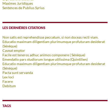
Maximes Juridiques
Sentences de Publius Syrius
LES DERNIÈRES CITATIONS
Non satis est reprehendisse peccatum, si non doceas recti viam.
Educatio maximam diligentiam plurimumque profuturam desiderat
(Sénèque)
Caveat emptor
Facile est teneros adhuc animos componere ( Sénèque)
Emendatio pars studiorum longue utilissima (Quintilien)
Educatio maximum diligentiam plurimumque profuturam desiderat
(Sénèque)
Pacta sunt servanda
Lex loci
Facere
Debitum
TAGS