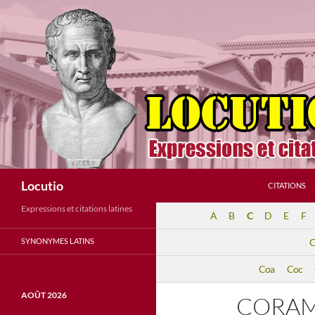
Aller
au
contenu
Recherche
Locutio
CITATIONS
Expressions et citations latines
A
B
C
D
E
F
SYNONYMES LATINS
C
Coa
Coc
AOÛT 2026
CORAM