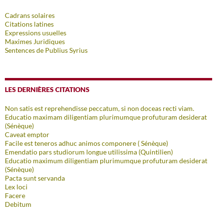
Cadrans solaires
Citations latines
Expressions usuelles
Maximes Juridiques
Sentences de Publius Syrius
LES DERNIÈRES CITATIONS
Non satis est reprehendisse peccatum, si non doceas recti viam.
Educatio maximam diligentiam plurimumque profuturam desiderat
(Sénèque)
Caveat emptor
Facile est teneros adhuc animos componere ( Sénèque)
Emendatio pars studiorum longue utilissima (Quintilien)
Educatio maximum diligentiam plurimumque profuturam desiderat
(Sénèque)
Pacta sunt servanda
Lex loci
Facere
Debitum