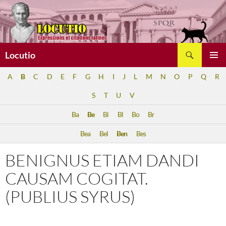
Aller
au
contenu
Recherche
Locutio
MENU
A
B
C
D
E
F
G
H
I
J
L
M
N
O
P
Q
R
PRINCI
S
T
U
V
Ba
Be
Bi
Bl
Bo
Br
Bea
Bel
Ben
Bes
BENIGNUS ETIAM DANDI
CAUSAM COGITAT.
(PUBLIUS SYRUS)