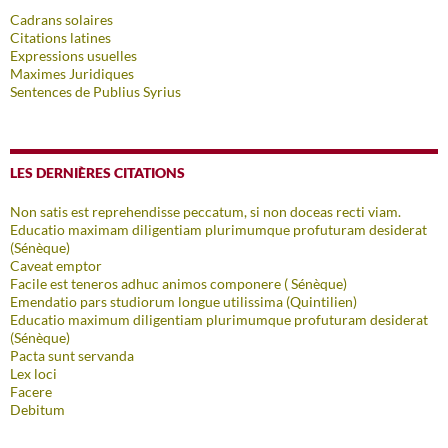
Cadrans solaires
Citations latines
Expressions usuelles
Maximes Juridiques
Sentences de Publius Syrius
LES DERNIÈRES CITATIONS
Non satis est reprehendisse peccatum, si non doceas recti viam.
Educatio maximam diligentiam plurimumque profuturam desiderat
(Sénèque)
Caveat emptor
Facile est teneros adhuc animos componere ( Sénèque)
Emendatio pars studiorum longue utilissima (Quintilien)
Educatio maximum diligentiam plurimumque profuturam desiderat
(Sénèque)
Pacta sunt servanda
Lex loci
Facere
Debitum