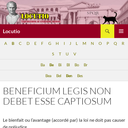
Aller
au
contenu
Recherche
Locutio
MENU
A
B
C
D
E
F
G
H
I
J
L
M
N
O
P
Q
R
PRINCI
S
T
U
V
Ba
Be
Bi
Bl
Bo
Br
Bea
Bel
Ben
Bes
BENEFICIUM LEGIS NON
DEBET ESSE CAPTIOSUM
Le bienfait ou l’avantage (accordé par) la loi ne doit pas causer
de préjudice.