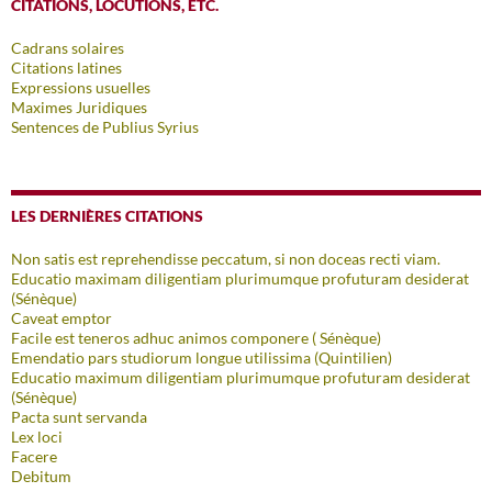
CITATIONS, LOCUTIONS, ETC.
Cadrans solaires
Citations latines
Expressions usuelles
Maximes Juridiques
Sentences de Publius Syrius
LES DERNIÈRES CITATIONS
Non satis est reprehendisse peccatum, si non doceas recti viam.
Educatio maximam diligentiam plurimumque profuturam desiderat
(Sénèque)
Caveat emptor
Facile est teneros adhuc animos componere ( Sénèque)
Emendatio pars studiorum longue utilissima (Quintilien)
Educatio maximum diligentiam plurimumque profuturam desiderat
(Sénèque)
Pacta sunt servanda
Lex loci
Facere
Debitum