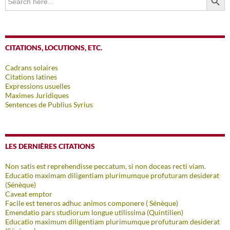
for:
CITATIONS, LOCUTIONS, ETC.
Cadrans solaires
Citations latines
Expressions usuelles
Maximes Juridiques
Sentences de Publius Syrius
LES DERNIÈRES CITATIONS
Non satis est reprehendisse peccatum, si non doceas recti viam.
Educatio maximam diligentiam plurimumque profuturam desiderat
(Sénèque)
Caveat emptor
Facile est teneros adhuc animos componere ( Sénèque)
Emendatio pars studiorum longue utilissima (Quintilien)
Educatio maximum diligentiam plurimumque profuturam desiderat