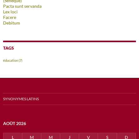
(Sénèque)
Pacta sunt servanda
Lex loci
Facere
Debitum
TAGS
éducation
(7)
SYNONYMES LATINS
AOÛT 2026
L
M
M
J
V
S
D