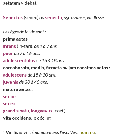
aetatem videbat.
Senectus
(senex)
ou
senecta
,
âge avancé, vieillesse.
Les âges de la vie sont :
prima aetas
:
infans
(in-fari),
de 1 à 7 ans.
puer
de 7 à 16 ans.
adulescentulus
d
e 16 à 18 ans.
corroborata, media, firmata
ou
jam constans aetas :
adulescens
de 18 à 30 ans.
juvenis
de 30 à 45 ans.
matura aetas :
senior
senex
grandis natu
,
longaevus
(
poét
.)
vita occidens
, le déclin*.
*
Virilis
et
vir
n’indiquent pas l’âge
.
Voy
.
homme
.