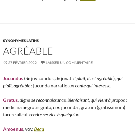
SYNONYMES LATINS
AGRÉABLE
27 FÉVRIER 2022
LAISSER UN COMMENTAIRE
Jucundus
(
de
juvicundus,
de
juvat,
il plait, il est agréable
),
qui
plaît, agréable
: jucunda narratio,
un conte qui intéresse.
Gratus
,
digne de reconnaissance, bienfaisant, qui vient à propos
:
medicina aegrotis grata,
non
jucunda ; gratum (gratissimum)
facere alicui,
rendre service à quelqu’un.
Amoenus
, voy.
Beau