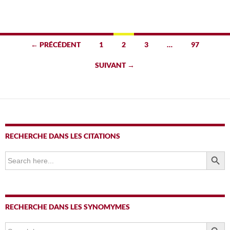
Navigation
← PRÉCÉDENT
1
2
3
…
97
des
SUIVANT →
articles
RECHERCHE DANS LES CITATIONS
SEARCH BUTTO
Search
for:
RECHERCHE DANS LES SYNOMYMES
SEARCH BUTTO
Search