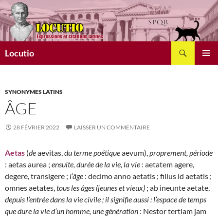
Aller
au
contenu
Recherche
Locutio
MENU
PRINCI
SYNONYMES LATINS
ÂGE
28 FÉVRIER 2022
LAISSER UN COMMENTAIRE
Aetas
(
de
aevitas,
du terme poétique
aevum),
proprement, période
: aetas aurea ;
ensuite, durée de la vie, la vie
: aetatem agere,
degere, transigere ;
l’âge
: decimo anno aetatis ; filius id aetatis ;
omnes aetates,
tous les âges (jeunes et vieux)
; ab ineunte aetate,
depuis l’entrée dans la vie civile ; il signifie aussi : l’espace de temps
que dure la vie d’un homme, une génération
: Nestor tertiam jam