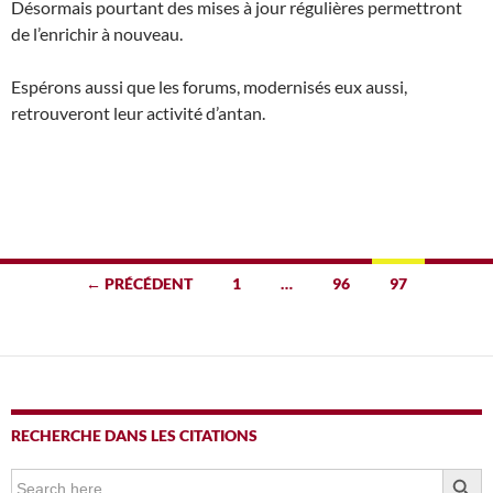
Désormais pourtant des mises à jour régulières permettront
de l’enrichir à nouveau.
Espérons aussi que les forums, modernisés eux aussi,
retrouveront leur activité d’antan.
Navigation
← PRÉCÉDENT
1
…
96
97
des
articles
RECHERCHE DANS LES CITATIONS
SEARCH BUTTO
Search
for: