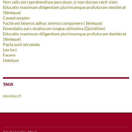
Non satis est reprehendisse peccatum, si non doceas recti viam.
Educatio maximam diligentiam plurimumque profuturam desiderat
(Sénèque)
Caveat emptor
Facile est teneros adhuc animos componere ( Sénèque)
Emendatio pars studiorum longue utilissima (Quintilien)
Educatio maximum diligentiam plurimumque profuturam desiderat
(Sénèque)
Pacta sunt servanda
Lex loci
Facere
Debitum
TAGS
éducation
(7)