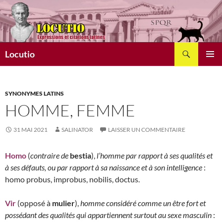
Aller
au
contenu
Recherche
Locutio
MENU
PRINCI
SYNONYMES LATINS
HOMME, FEMME
31 MAI 2021
SALINATOR
LAISSER UN COMMENTAIRE
Homo
(
contraire de
bestia
),
l’homme par rapport à ses qualités et
à ses défauts, ou par rapport à sa naissance et à son intelligence
:
homo probus, improbus, nobilis, doctus.
Vir
(opposé à
mulier
),
homme considéré comme un être fort et
possédant des qualités qui appartiennent surtout au sexe masculin
: