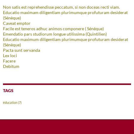
Non satis est reprehendisse peccatum, si non doceas recti viam.
Educatio maximam diligentiam plurimumque profuturam desiderat
(Sénèque)
Caveat emptor
Facile est teneros adhuc animos componere ( Sénèque)
Emendatio pars studiorum longue utilissima (Quintilien)
Educatio maximum diligentiam plurimumque profuturam desiderat
(Sénèque)
Pacta sunt servanda
Lex loci
Facere
Debitum
TAGS
éducation
(7)