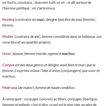
vir fortis, constans ; dolorem tulit ut vir ;
se dit surtout de
l’homme politique
: vir clarissimus.
Femina
(contraire de
mas
),
désigne tout être du sexe féminin ;
femme.
Mulier
(
contraire de
vir
),
femme considérée dans sa faiblesse, son
caractère et ses qualités propres.
Uxor
,
épouse, femme mariée, opposé à
maritus
.
Conjux
est des deux genres et désigne aussi bien le mari que la
femme; il exprime mieux l’idée d’union
(conjungere)
que
uxor et
maritus.
Matrona
(
de
mater),
femme de haute condition.
À remarquer
: conjuges (uxores) ac liberi, conjuges liberique,
femmes et enfants, c’est-à-dire, ce qui est le plus cher au père de