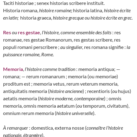
Taciti historiae ; senex historias scribere instituit.
Historia romana,
histoire romaine;
historia latina,
histoire écrite
en latin;
historia graeca,
histoire grecque ou histoire écrite en grec.
Res
ou
res gestae
,
l’histoire, comme ensemble des faits
: res
romanae, res gestae Romanorum, res gestas scribere, res
populi romani perscribere ;
au singulier,
res romana signifie :
la
puissance romaine, Rome.
Memoria
,
l’histoire comme tradition
: memoria antiqua; —
romana; — rerum romanarum ; memoria (ou memoriae)
proditum est ; memoria vetus, rerum veterum memoria,
antiquitatis memoria (
histoire ancienne
) ; recentioris (
ou
hujus)
aetatis memoria (
histoire moderne, contemporaine
) ; omnis
memoria, omnis memoria aetatum (
ou
temporum, civitatum),
omnium rerum memoria (
histoire universelle
).
À remarquer
: domestica, externa nosse (
connaître l’histoire
nationale, étrangère
).