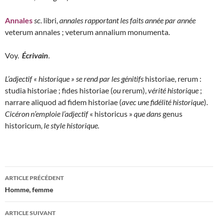
Annales
sc
. libri,
annales rapportant les faits année par année
veterum annales ; veterum annalium monumenta.
Voy.
Écrivain
.
L’adjectif « historique » se rend par les génitifs
historiae, rerum :
studia historiae ; fides historiae (
ou
rerum),
vérité historique
;
narrare aliquod ad fidem historiae (
avec une fidélité historique
).
Cicéron n’emploie l’adjectif
« historicus »
que dans
genus
historicum,
le style historique.
Navigation
ARTICLE PRÉCÉDENT
des
Homme, femme
articles
ARTICLE SUIVANT