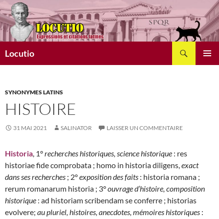
Aller
au
contenu
Recherche
Locutio
MENU
PRINCI
SYNONYMES LATINS
HISTOIRE
31 MAI 2021
SALINATOR
LAISSER UN COMMENTAIRE
Historia
, 1°
recherches historiques, science historique
: res
historiae fide comprobata ; homo in historia diligens,
exact
dans ses recherches
; 2°
exposition des faits
: historia romana ;
rerum romanarum historia ; 3°
ouvrage d’histoire, composition
historique
: ad historiam scribendam se conferre ; historias
evolvere;
au pluriel, histoires, anecdotes, mémoires historiques
: