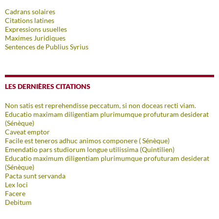
Cadrans solaires
Citations latines
Expressions usuelles
Maximes Juridiques
Sentences de Publius Syrius
LES DERNIÈRES CITATIONS
Non satis est reprehendisse peccatum, si non doceas recti viam.
Educatio maximam diligentiam plurimumque profuturam desiderat
(Sénèque)
Caveat emptor
Facile est teneros adhuc animos componere ( Sénèque)
Emendatio pars studiorum longue utilissima (Quintilien)
Educatio maximum diligentiam plurimumque profuturam desiderat
(Sénèque)
Pacta sunt servanda
Lex loci
Facere
Debitum