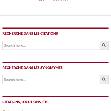
articles
RECHERCHE DANS LES CITATIONS
SEARCH BUTTO
Search
for:
RECHERCHE DANS LES SYNOMYMES
SEARCH BUTTO
Search
for:
CITATIONS, LOCUTIONS, ETC.