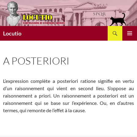
Aller
au
contenu
Recherche
Locutio
MENU
PRINCI
A POSTERIORI
L’expression complète a posteriori ratione signifie en vertu
d’un raisonnement qui vient en second lieu. S’oppose au
raisonnement a priori. Un raisonnement a posteriori est un
raisonnement qui se base sur l’expérience. Ou, en d’autres
termes, qui remonte de l’effet à la cause.