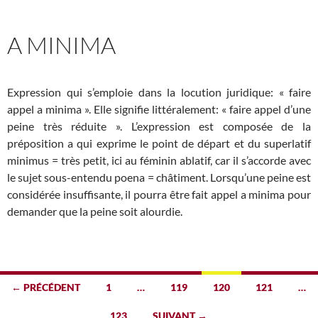
A MINIMA
Expression qui s’emploie dans la locution juridique: « faire
appel a minima ». Elle signifie littéralement: « faire appel d’une
peine très réduite ». L’expression est composée de la
préposition a qui exprime le point de départ et du superlatif
minimus = très petit, ici au féminin ablatif, car il s’accorde avec
le sujet sous-entendu poena = châtiment. Lorsqu’une peine est
considérée insuffisante, il pourra être fait appel a minima pour
demander que la peine soit alourdie.
Navigation
← PRÉCÉDENT
1
…
119
120
121
…
des
123
SUIVANT →