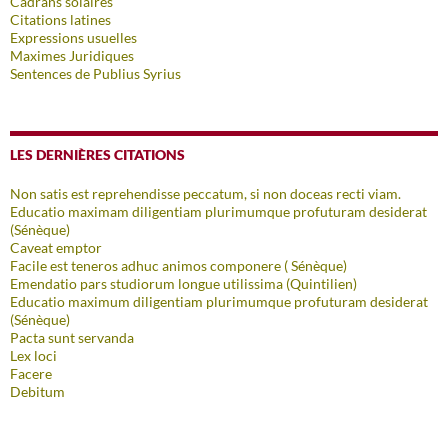
Cadrans solaires
Citations latines
Expressions usuelles
Maximes Juridiques
Sentences de Publius Syrius
LES DERNIÈRES CITATIONS
Non satis est reprehendisse peccatum, si non doceas recti viam.
Educatio maximam diligentiam plurimumque profuturam desiderat
(Sénèque)
Caveat emptor
Facile est teneros adhuc animos componere ( Sénèque)
Emendatio pars studiorum longue utilissima (Quintilien)
Educatio maximum diligentiam plurimumque profuturam desiderat
(Sénèque)
Pacta sunt servanda
Lex loci
Facere
Debitum