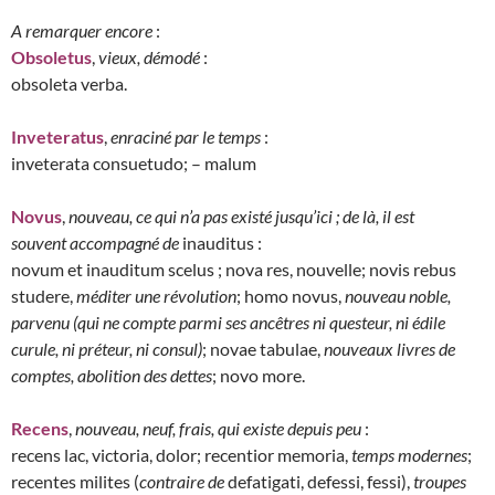
A remarquer encore
:
Obsoletus
,
vieux, démodé
:
obsoleta verba.
Inveteratus
,
enraciné par le temps
:
inveterata consuetudo; – malum
Novus
,
nouveau, ce qui n’a pas existé jusqu’ici ; de là, il est
souvent accompagné de
inauditus :
novum et inauditum scelus ; nova res, nouvelle; novis rebus
studere,
méditer une révolution
; homo novus,
nouveau noble,
parvenu (qui ne compte parmi ses ancêtres ni questeur, ni édile
curule, ni préteur, ni consul)
; novae tabulae,
nouveaux livres de
comptes, abolition des dettes
; novo more.
Recens
,
nouveau, neuf, frais, qui existe depuis peu
:
recens lac, victoria, dolor; recentior memoria,
temps modernes
;
recentes milites (
contraire de
defatigati, defessi, fessi),
troupes