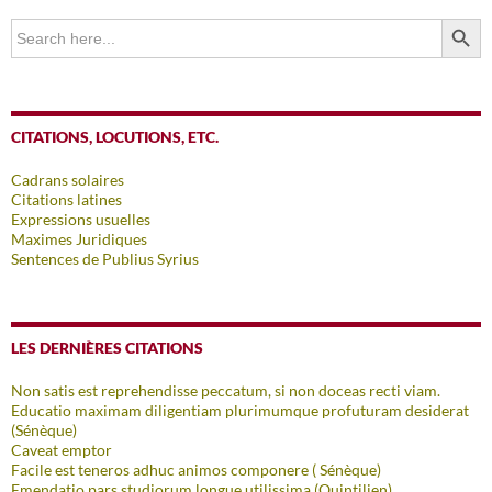
SEARCH BUTTO
Search
for:
CITATIONS, LOCUTIONS, ETC.
Cadrans solaires
Citations latines
Expressions usuelles
Maximes Juridiques
Sentences de Publius Syrius
LES DERNIÈRES CITATIONS
Non satis est reprehendisse peccatum, si non doceas recti viam.
Educatio maximam diligentiam plurimumque profuturam desiderat
(Sénèque)
Caveat emptor
Facile est teneros adhuc animos componere ( Sénèque)
Emendatio pars studiorum longue utilissima (Quintilien)