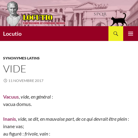
Aller
au
contenu
Recherche
Locutio
MENU
PRINCI
SYNONYMES LATINS
VIDE
11 NOVEMBRE 2017
Vacuus
,
vide, en général
:
vacua domus.
Inanis
,
vide, se dit, en mauvaise part, de ce qui devrait être plein
:
inane vas;
au figuré :
frivole, vain
: