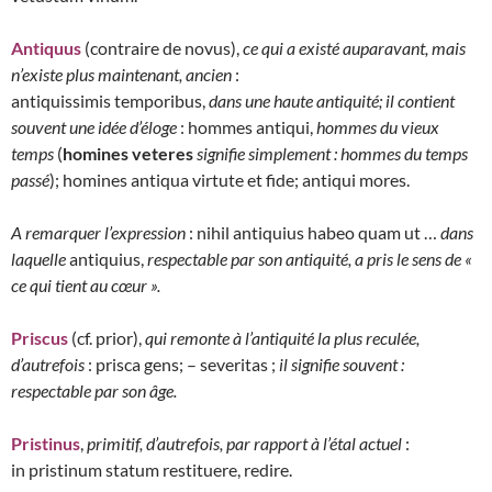
Antiquus
(contraire de novus),
ce qui a existé auparavant, mais
n’existe plus maintenant, ancien
:
antiquissimis temporibus,
dans une haute antiquité; il contient
souvent une idée d’éloge
: hommes antiqui,
hommes du vieux
temps
(
homines veteres
signifie simplement : hommes du temps
passé
); homines antiqua virtute et fide; antiqui mores.
A remarquer l’expression
: nihil antiquius habeo quam ut …
dans
laquelle
antiquius,
respectable par son antiquité, a pris le sens de «
ce qui tient au cœur ».
Priscus
(cf. prior),
qui remonte à l’antiquité la plus reculée,
d’autrefois
: prisca gens; – severitas ;
il signifie souvent :
respectable par son âge.
Pristinus
,
primitif, d’autrefois, par rapport à l’étal actuel
:
in pristinum statum restituere, redire.