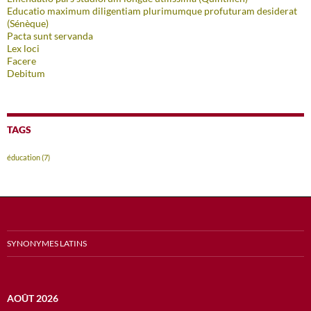
Educatio maximum diligentiam plurimumque profuturam desiderat
(Sénèque)
Pacta sunt servanda
Lex loci
Facere
Debitum
TAGS
éducation
(7)
SYNONYMES LATINS
AOÛT 2026