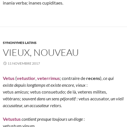
inania verba; inanes cupiditaes.
SYNONYMES LATINS
VIEUX, NOUVEAU
11 NOVEMBRE 2017
Vetus
(
vetustior
,
veterrimus
; contraire de
recens
),
ce qui
existe depuis longtemps et existe encore, vieux
:
vetus amicus; vetus consuetudo; de là, veteres milites,
vétérans;
souvent dans un sens péjoratif
: vetus accusator,
un vieil
accusateur, un accusateur retors.
Vetustus
contient presque toujours un éloge
:
vetustum vinum.