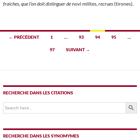
fraiches, que l’on doit distinguer de
novi milites,
recrues
(tirones).
Navigation
← PRÉCÉDENT
1
…
93
94
95
…
des
97
SUIVANT →
articles
RECHERCHE DANS LES CITATIONS
SEARCH BUTTO
Search
for:
RECHERCHE DANS LES SYNOMYMES