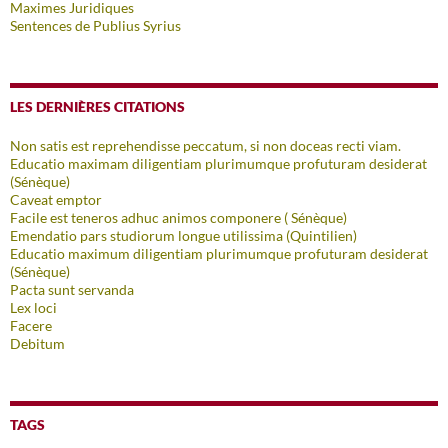
Maximes Juridiques
Sentences de Publius Syrius
LES DERNIÈRES CITATIONS
Non satis est reprehendisse peccatum, si non doceas recti viam.
Educatio maximam diligentiam plurimumque profuturam desiderat
(Sénèque)
Caveat emptor
Facile est teneros adhuc animos componere ( Sénèque)
Emendatio pars studiorum longue utilissima (Quintilien)
Educatio maximum diligentiam plurimumque profuturam desiderat
(Sénèque)
Pacta sunt servanda
Lex loci
Facere
Debitum
TAGS