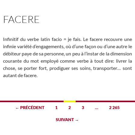
FACERE
Infinitif du verbe latin facio = je fais. Le facere recouvre une
infinie variété d’engagements, où d’une façon ou d’une autre le
débiteur paye de sa personne, un peu à l’instar de la dimension
courante du mot employé comme verbe à tout dire: livrer la
chose, se porter fort, prodiguer ses soins, transporter… sont
autant de facere.
Navigation
← PRÉCÉDENT
1
2
3
…
2 265
des
SUIVANT →
articles