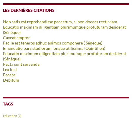
LES DERNIÈRES CITATIONS
Non satis est reprehendisse peccatum, si non doceas recti viam.
Educatio maximam diligentiam plurimumque profuturam desiderat
(Sénèque)
Caveat emptor
Facile est teneros adhuc animos componere ( Sénèque)
Emendatio pars studiorum longue utilissima (Quintilien)
Educatio maximum diligentiam plurimumque profuturam desiderat
(Sénèque)
Pacta sunt servanda
Lex loci
Facere
Debitum
TAGS
éducation
(7)