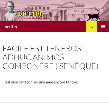
Aller
au
contenu
Recherche
Locutio
MENU
PRINCI
FACILE EST TENEROS
ADHUC ANIMOS
COMPONERE ( SÉNÈQUE)
Il est aisé de façonner une âme encore tendre.