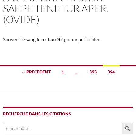
SAEPE TENETUR APER.
(OVIDE)
Souvent le sanglier est arrêté par un petit chien.
Navigation
← PRÉCÉDENT
1
…
393
394
des
articles
RECHERCHE DANS LES CITATIONS
SEARCH BUTTO
Search
for: