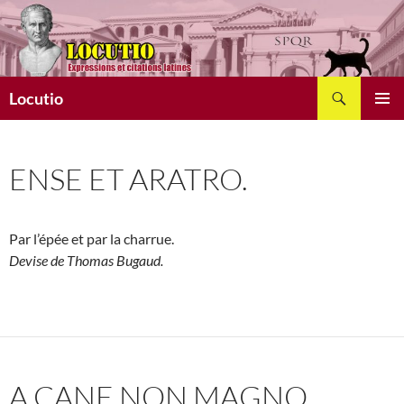
Aller
au
contenu
Recherche
Locutio
MENU
PRINCI
ENSE ET ARATRO.
Par l’épée et par la charrue.
Devise de Thomas Bugaud.
A CANE NON MAGNO