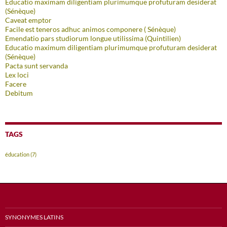
Educatio maximam diligentiam plurimumque profuturam desiderat
(Sénèque)
Caveat emptor
Facile est teneros adhuc animos componere ( Sénèque)
Emendatio pars studiorum longue utilissima (Quintilien)
Educatio maximum diligentiam plurimumque profuturam desiderat
(Sénèque)
Pacta sunt servanda
Lex loci
Facere
Debitum
TAGS
éducation
(7)
SYNONYMES LATINS