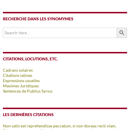
RECHERCHE DANS LES SYNOMYMES
SEARCH BUTTO
Search
for:
CITATIONS, LOCUTIONS, ETC.
Cadrans solaires
Citations latines
Expressions usuelles
Maximes Juridiques
Sentences de Publius Syrius
LES DERNIÈRES CITATIONS
Non satis est reprehendisse peccatum, si non doceas recti viam.