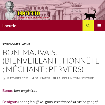
Aller
au
contenu
Recherche
Locutio
MENU
PRINCI
SYNONYMES LATINS
BON, MAUVAIS,
(BIENVEILLANT ; HONNÊTE
; MÉCHANT ; PERVERS)
19 FÉVRIER 2022
SALINATOR
LAISSER UN COMMENTAIRE
Bonus
,
bon, en général.
Benignus
(bene ;
le suffixe
-gnus
se rattache à la racine
gen ;
cf
.