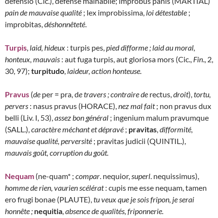
defensio (Cic.), défense malhabile; improbus panis (MARTIAL)
pain de mauvaise qualité
; lex improbissima,
loi détestable
;
improbitas,
déshonnêteté
.
Turpis
,
laid, hideux
: turpis pes,
pied difforme ; laid au moral,
honteux, mauvais
: aut fuga turpis, aut gloriosa mors (Cic.,
Fin
., 2,
30, 97);
turpitudo
,
laideur, action honteuse.
Pravus
(
de
per = pra, d
e travers ; contraire de
rectus,
droit
),
tortu,
pervers
: nasus pravus (HORACE),
nez mal fait
; non pravus dux
belli (Liv. I, 53),
assez bon général
; ingenium malum pravumque
(SALL.),
caractère méchant et dépravé
;
pravitas
,
difformité,
mauvaise qualité, perversité
; pravitas judicii (QUINTIL.),
mauvais goût, corruption du goût.
Nequam
(ne-quam* ;
compar
. nequior,
superl
. nequissimus),
homme de rien, vaurien scélérat
: cupis me esse nequam, tamen
ero frugi bonae (PLAUTE),
tu veux que je sois fripon, je serai
honnête ;
nequitia
,
absence de qualités, friponnerie.