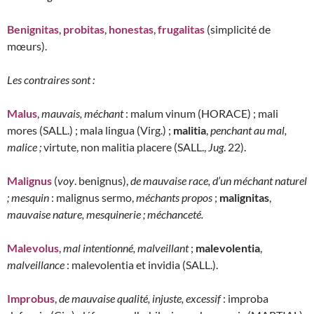
Benignitas
,
probitas
,
honestas
,
frugalitas
(simplicité de
mœurs).
Les contraires sont :
Malus
,
mauvais, méchant
: malum vinum (HORACE) ; mali
mores (SALL.) ; mala lingua (Virg.) ;
malitia
,
penchant au mal,
malice ;
virtute, non malitia placere (SALL.,
Jug
. 22).
Malignus
(
voy
. benignus),
de mauvaise race, d’un méchant naturel
; mesquin
: malignus sermo,
méchants propos
;
malignitas
,
mauvaise nature, mesquinerie ; méchanceté.
Malevolus
,
mal intentionné, malveillant
;
malevolentia
,
malveillance
: malevolentia et invidia (SALL.).
Improbus
,
de mauvaise qualité, injuste, excessif
: improba