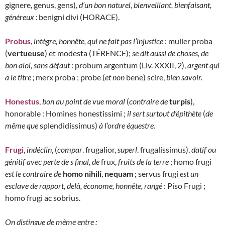
gignere, genus, gens),
d’un bon naturel, bienveillant, bienfaisant,
généreux :
benigni divi (HORACE).
Probus
,
intègre, honnête, qui ne fait pas l’injustice
: mulier proba
(
vertueuse
) et modesta (TÉRENCE);
se dit aussi de choses, de
bon aloi, sans défaut
: probum argentum (Liv. XXXII, 2),
argent qui
a le titre ;
merx proba ; probe (
et non
bene) scire,
bien savoir.
Honestus
,
bon au point de vue moral
(
contraire de
turpis
),
honorable : Homines honestissimi ;
il sert surtout d’épithète
(
de
même que
splendidissimus)
à l’ordre équestre.
Frugi
,
indéclin
, (
compar
. frugalior,
superl
. frugalissimus),
datif ou
génitif avec perte de s final, de
frux,
fruits de la terre
; homo frugi
est le contraire de
homo nihili
,
nequam
; servus frugi
est un
esclave de rapport, delà, économe, honnête, rangé
: Piso Frugi ;
homo frugi ac sobrius.
On distingue de même entre :