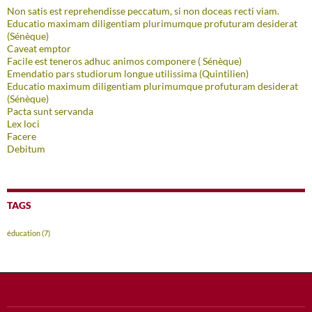
Non satis est reprehendisse peccatum, si non doceas recti viam.
Educatio maximam diligentiam plurimumque profuturam desiderat
(Sénèque)
Caveat emptor
Facile est teneros adhuc animos componere ( Sénèque)
Emendatio pars studiorum longue utilissima (Quintilien)
Educatio maximum diligentiam plurimumque profuturam desiderat
(Sénèque)
Pacta sunt servanda
Lex loci
Facere
Debitum
TAGS
éducation
(7)