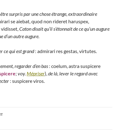
, être surpris par une chose étrange, extraordinaire
irari se aiebat, quod non rideret haruspex,
vidisset,
Caton disait qu’il s’étonnait de ce qu’un augure
vue d’un autre augure.
r ce qui est grand
: admirari res gestas, virtutes.
ement, regarder d’en bas
: coelum, astra suspicere
spicere
;
voy.
Mépriser
),
de là, lever le regard avec
ecter
: suspicere viros.
on
NT