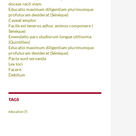
doceas recti viam.
Educatio maximam diligentiam plurimumque
profuturam desiderat (Sénèque)
Caveat emptor
Facile est teneros adhuc animos componere (
Sénèque)
Emendatio pars studiorum longue utilissima
(Quintilien)
Educatio maximum diligentiam plurimumque
profuturam desiderat (Sénèque)
Pacta sunt servanda
Lex loci
Facere
Debitum
TAGS
éducation
(7)