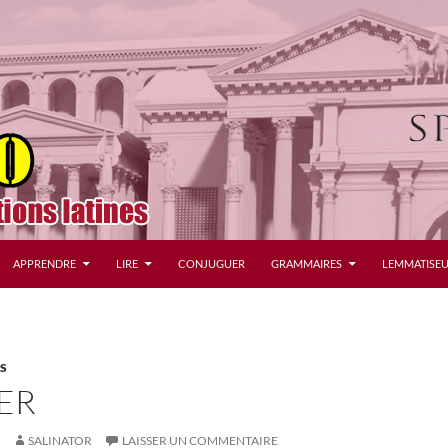
APPRENDRE
LIRE
CONJUGUER
GRAMMAIRES
LEMMATISEU
S
ER
SALINATOR
LAISSER UN COMMENTAIRE