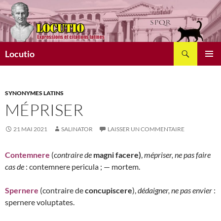
Aller
au
contenu
Recherche
Locutio
MENU
PRINCI
SYNONYMES LATINS
MÉPRISER
21 MAI 2021
SALINATOR
LAISSER UN COMMENTAIRE
Contemnere
(c
ontraire de
magni facere)
,
mépriser, ne pas faire
cas de
: contemnere pericula ; — mortem.
Spernere
(contraire de
concupiscere
),
dédaigner, ne pas envier
:
spernere voluptates.