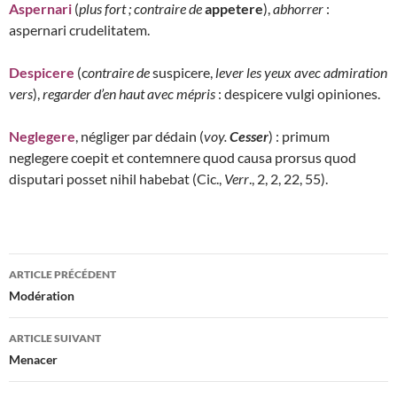
Aspernari
(
plus fort ; contraire de
appetere
),
abhorrer
:
aspernari crudelitatem.
Despicere
(c
ontraire de
suspicere,
lever les yeux avec admiration
vers
),
regarder d’en haut avec mépris
: despicere vulgi opiniones.
Neglegere
, négliger par dédain (
voy.
Cesser
) : primum
neglegere coepit et contemnere quod causa prorsus quod
disputari posset nihil habebat (Cic.,
Verr
., 2, 2, 22, 55).
Navigation
ARTICLE PRÉCÉDENT
des
Modération
articles
ARTICLE SUIVANT
Menacer