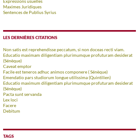
Expressions usuelles
Maximes Juridiques
Sentences de Publius Syrius
LES DERNIÈRES CITATIONS
Non satis est reprehendisse peccatum, si non doceas recti viam.
Educatio maximam diligentiam plurimumque profuturam desiderat
(Sénèque)
Caveat emptor
Facile est teneros adhuc animos componere ( Sénèque)
Emendatio pars studiorum longue utilissima (Quintilien)
Educatio maximum diligentiam plurimumque profuturam desiderat
(Sénèque)
Pacta sunt servanda
Lex loci
Facere
Debitum
TAGS