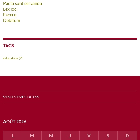
Pacta sunt servanda
Lex loci
Facere
Debitum
TAGS
éducation
(7)
SYNONYMES LATINS
AOÛT 2026
L
M
M
J
V
S
D