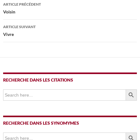
Navigation
ARTICLE PRÉCÉDENT
des
Voisin
articles
ARTICLE SUIVANT
Vivre
RECHERCHE DANS LES CITATIONS
SEARCH BUTTO
Search
for:
RECHERCHE DANS LES SYNOMYMES
SEARCH BUTTO
Search
for: