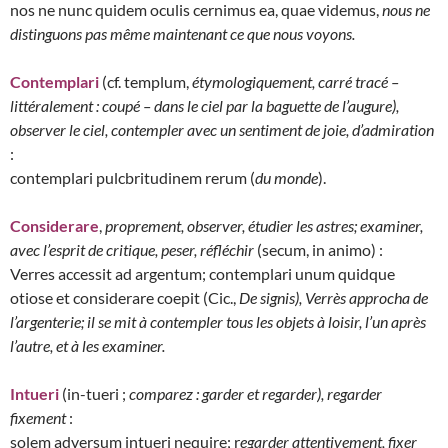
nos ne nunc quidem oculis cernimus ea, quae videmus,
nous ne
distinguons
pas même maintenant ce que nous voyons.
Contemplari
(cf. templum,
étymologiquement, carré tracé
–
littéralement : coupé – dans le ciel par la baguette de l’augure),
observer le ciel, contempler avec un sentiment de joie, d’admiration
:
contemplari pulcbritudinem rerum (
du monde
).
Considerare
,
proprement, observer, étudier les astres; examiner,
avec l’esprit de critique, peser, réfléchir
(secum, in animo) :
Verres accessit ad argentum; contemplari unum quidque
otiose et considerare coepit (Cic.,
De signis), Verrès approcha de
l’argenterie; il se mit à contempler tous les objets à loisir, l’un après
l’autre, et à les examiner.
Intueri
(in-tueri ;
comparez : garder et regarder), regarder
fixement
:
solem adversum intueri nequire; r
egarder attentivement, fixer