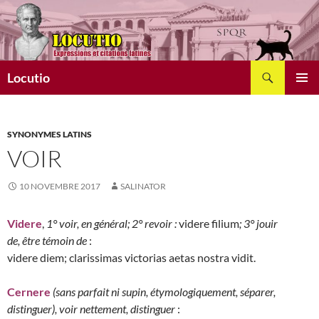
Aller
au
contenu
Recherche
Locutio
MENU
PRINCI
SYNONYMES LATINS
VOIR
10 NOVEMBRE 2017
SALINATOR
Videre
,
1° voir, en général; 2° revoir :
videre filium
; 3° jouir
de, être témoin de
:
videre diem; clarissimas victorias aetas nostra vidit.
Cernere
(sans parfait ni supin, étymologiquement, séparer,
distinguer), voir nettement, distinguer
: