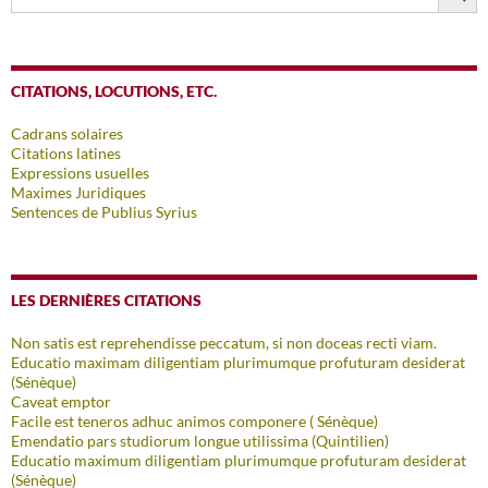
CITATIONS, LOCUTIONS, ETC.
Cadrans solaires
Citations latines
Expressions usuelles
Maximes Juridiques
Sentences de Publius Syrius
LES DERNIÈRES CITATIONS
Non satis est reprehendisse peccatum, si non doceas recti viam.
Educatio maximam diligentiam plurimumque profuturam desiderat
(Sénèque)
Caveat emptor
Facile est teneros adhuc animos componere ( Sénèque)
Emendatio pars studiorum longue utilissima (Quintilien)
Educatio maximum diligentiam plurimumque profuturam desiderat
(Sénèque)