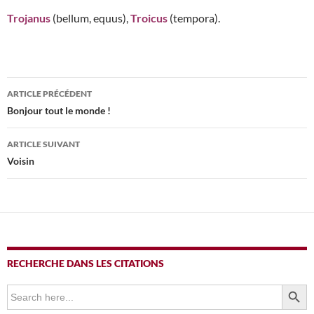
Trojanus
(bellum, equus),
Troicus
(tempora).
Navigation
ARTICLE PRÉCÉDENT
des
Bonjour tout le monde !
articles
ARTICLE SUIVANT
Voisin
RECHERCHE DANS LES CITATIONS
SEARCH BUTTO
Search
for: