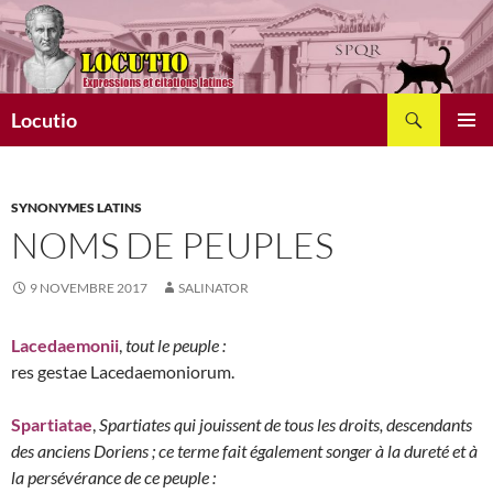
Aller
au
contenu
Recherche
Locutio
MENU
PRINCI
SYNONYMES LATINS
NOMS DE PEUPLES
9 NOVEMBRE 2017
SALINATOR
Lacedaemonii
,
tout le peuple :
res gestae Lacedaemoniorum.
Spartiatae
,
Spartiates qui jouissent de tous les droits, descendants
des anciens Doriens ; ce terme fait également songer à la
dureté et à
la persévérance de ce peuple :