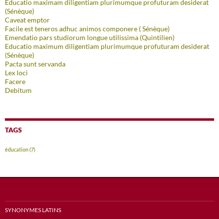
Educatio maximam diligentiam plurimumque profuturam desiderat
(Sénèque)
Caveat emptor
Facile est teneros adhuc animos componere ( Sénèque)
Emendatio pars studiorum longue utilissima (Quintilien)
Educatio maximum diligentiam plurimumque profuturam desiderat
(Sénèque)
Pacta sunt servanda
Lex loci
Facere
Debitum
TAGS
éducation
(7)
SYNONYMES LATINS