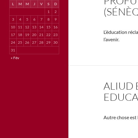
PROFU
L
M
M
J
V
S
D
(SÉNÈ
1
2
3
4
5
6
7
8
9
10
11
12
13
14
15
16
L’éducation récl
17
18
19
20
21
22
23
l’avenir.
24
25
26
27
28
29
30
31
« Fév
ALIUD 
EDUCA
Autre chose est l