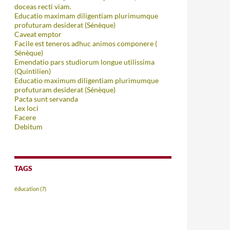
doceas recti viam.
Educatio maximam diligentiam plurimumque
profuturam desiderat (Sénèque)
Caveat emptor
Facile est teneros adhuc animos componere (
Sénèque)
Emendatio pars studiorum longue utilissima
(Quintilien)
Educatio maximum diligentiam plurimumque
profuturam desiderat (Sénèque)
Pacta sunt servanda
Lex loci
Facere
Debitum
TAGS
éducation
(7)