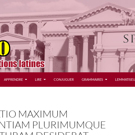
APPRENDRE
LIRE
CONJUGUER
GRAMMAIRES
LEMMATISEU
TIO MAXIMUM
ENTIAM PLURIMUMQUE