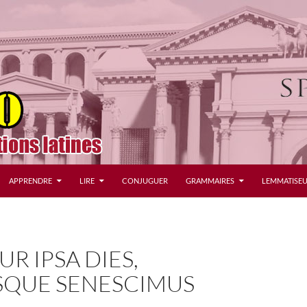
APPRENDRE
LIRE
CONJUGUER
GRAMMAIRES
LEMMATISEU
UR IPSA DIES,
ISQUE SENESCIMUS