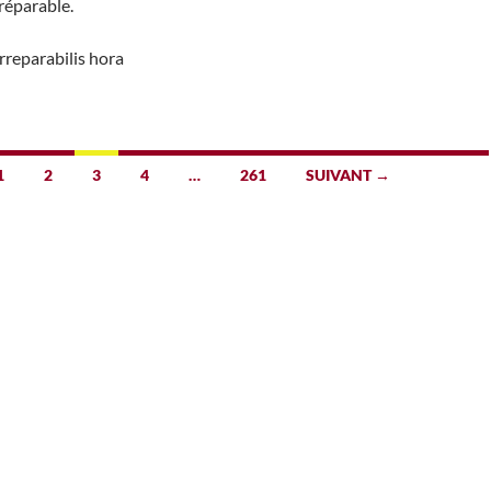
rréparable.
irreparabilis hora
1
2
3
4
…
261
SUIVANT →