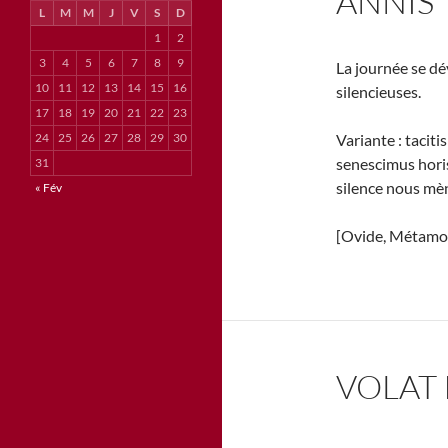
ANNIS
L
M
M
J
V
S
D
1
2
3
4
5
6
7
8
9
La journée se dé
10
11
12
13
14
15
16
silencieuses.
17
18
19
20
21
22
23
24
25
26
27
28
29
30
Variante : tacit
senescimus horis
31
silence nous mèn
« Fév
[Ovide, Métamo
VOLAT 