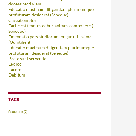
doceas recti viam.
Educatio maximam diligentiam plurimumque
profuturam desiderat (Sénèque)
Caveat emptor
Facile est teneros adhuc animos componere (
Sénèque)
Emendatio pars studiorum longue utilissima
(Quintilien)
Educatio maximum diligentiam plurimumque
profuturam desiderat (Sénèque)
Pacta sunt servanda
Lex loci
Facere
Debitum
TAGS
éducation
(7)