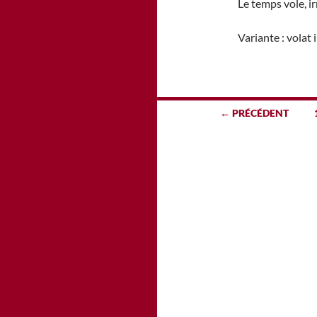
Le temps vole, i
Variante : volat 
Navigation
← PRÉCÉDENT
des
articles