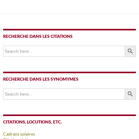
articles
RECHERCHE DANS LES CITATIONS
SEARCH BUTTO
Search
for:
RECHERCHE DANS LES SYNOMYMES
SEARCH BUTTO
Search
for:
CITATIONS, LOCUTIONS, ETC.
Cadrans solaires