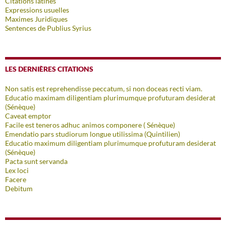
Citations latines
Expressions usuelles
Maximes Juridiques
Sentences de Publius Syrius
LES DERNIÈRES CITATIONS
Non satis est reprehendisse peccatum, si non doceas recti viam.
Educatio maximam diligentiam plurimumque profuturam desiderat
(Sénèque)
Caveat emptor
Facile est teneros adhuc animos componere ( Sénèque)
Emendatio pars studiorum longue utilissima (Quintilien)
Educatio maximum diligentiam plurimumque profuturam desiderat
(Sénèque)
Pacta sunt servanda
Lex loci
Facere
Debitum