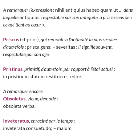
A remarquer l’expression
: nihil antiquius habeo quam ut …
dans
laquelle
antiquius,
respectable par son antiquité, a pris le sens de «
ce qui tient au cœur ».
Priscus
(cf. prior),
qui remonte à l’antiquité la plus reculée,
d’autrefois
: prisca gens; – severitas ;
il signifie souvent :
respectable par son âge.
Pristinus
,
primitif, d’autrefois, par rapport à l’étal actuel
:
in pristinum statum restituere, redire.
A remarquer encore
:
Obsoletus
,
vieux, démodé
:
obsoleta verba.
Inveteratus
,
enraciné par le temps
:
inveterata consuetudo; – malum