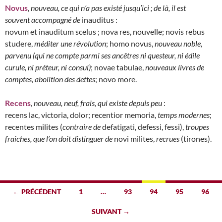
Novus
,
nouveau, ce qui n’a pas existé jusqu’ici ; de là, il est
souvent accompagné de
inauditus :
novum et inauditum scelus ; nova res, nouvelle; novis rebus
studere,
méditer une révolution
; homo novus,
nouveau noble,
parvenu (qui ne compte parmi ses ancêtres ni questeur, ni édile
curule, ni préteur, ni consul)
; novae tabulae,
nouveaux livres de
comptes, abolition des dettes
; novo more.
Recens
,
nouveau, neuf, frais, qui existe depuis peu
:
recens lac, victoria, dolor; recentior memoria,
temps modernes
;
recentes milites (
contraire de
defatigati, defessi, fessi),
troupes
fraiches, que l’on doit distinguer de
novi milites,
recrues
(tirones).
Navigation
← PRÉCÉDENT
1
…
93
94
95
96
des
SUIVANT →