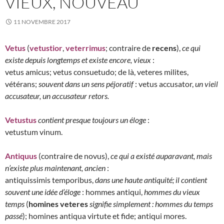
VIEUX, NOUVEAU
11 NOVEMBRE 2017
Vetus
(
vetustior
,
veterrimus
; contraire de
recens
),
ce qui
existe depuis longtemps et existe encore, vieux
:
vetus amicus; vetus consuetudo; de là, veteres milites,
vétérans;
souvent dans un sens péjoratif
: vetus accusator,
un vieil
accusateur, un accusateur retors.
Vetustus
contient presque toujours un éloge
:
vetustum vinum.
Antiquus
(contraire de novus),
ce qui a existé auparavant, mais
n’existe plus maintenant, ancien
:
antiquissimis temporibus,
dans une haute antiquité; il contient
souvent une idée d’éloge
: hommes antiqui,
hommes du vieux
temps
(
homines veteres
signifie simplement : hommes du temps
passé
); homines antiqua virtute et fide; antiqui mores.