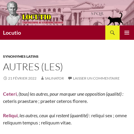
Aller
au
contenu
Recherche
Locutio
MENU
PRINCI
SYNONYMES LATINS
AUTRES (LES)
21 FÉVRIER 2022
SALINATOR
LAISSER UN COMMENTAIRE
Ceteri
,
(tous) les autres, pour marquer une opposition (qualité) :
ceteris praestare ; praeter ceteros florere.
Reliqui
,
les autres, ceux qui restent (quantité)
: reliqui sex ; omne
reliquum tempus ; reliquum vitae.