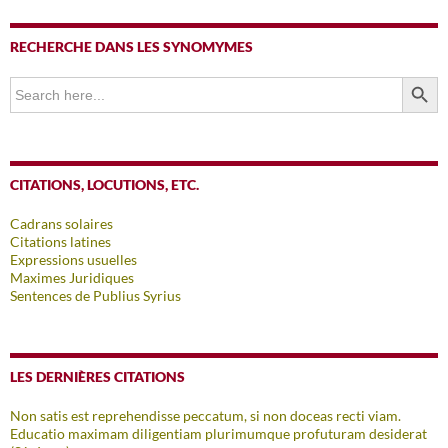
RECHERCHE DANS LES SYNOMYMES
SEARCH BUTTO
Search
for:
CITATIONS, LOCUTIONS, ETC.
Cadrans solaires
Citations latines
Expressions usuelles
Maximes Juridiques
Sentences de Publius Syrius
LES DERNIÈRES CITATIONS
Non satis est reprehendisse peccatum, si non doceas recti viam.
Educatio maximam diligentiam plurimumque profuturam desiderat