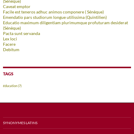
(Sénèque)
Caveat emptor
Facile est teneros adhuc animos componere ( Sénèque)
Emendatio pars studiorum longue utilissima (Quintilien)
Educatio maximum diligentiam plurimumque profuturam desiderat
(Sénèque)
Pacta sunt servanda
Lex loci
Facere
Debitum
TAGS
éducation
(7)
SYNONYMES LATINS