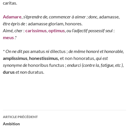
caritas.
Adamare
,
s’éprendre de, commencer à aimer ; donc
, adamasse,
être épris de
: adamasse gloriam, honores.
Aimé, cher
:
carissimus
,
optimus
,
ou
l’adjectif possessif seul
:
meus
.*
* On ne dit pas
amatus
ni
dilectus ;
de même honoré et honorable,
amplissimus
,
honestissimus,
et non honoratus,
qui est
synonyme de
honoribus functus ;
endurci (contre la, fatigue, etc )
,
durus
et non
duratus.
Navigation
ARTICLE PRÉCÉDENT
des
Ambition