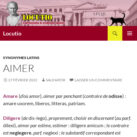
Aller
au
contenu
Recherche
Locutio
MENU
PRINCI
SYNONYMES LATINS
AIMER
27 FÉVRIER 2022
SALINATOR
LAISSER UN COMMENTAIRE
Amare
(
d’où
amor),
aimer par penchant
(
contraire de
odisse
) :
amare uxorem, liberos, litteras, patriam.
Diligere
(
de
dis-lego),
proprement, choisir en discernant
(
au parf.
dilexi),
aimer par estime, estimer
: diligere amicum ;
le contraire
est
neglegere
,
parf.
neglexi ;
le substantif correspondant est