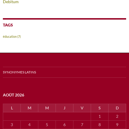
Debitum
TAGS
éducation
(7)
SYNONYMES LATINS
AOÛT 2026
L
M
M
J
V
S
D
1
2
3
4
5
6
7
8
9